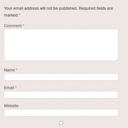
Your email address will not be published.
Required fields are
marked
*
Comment
*
Name
*
Email
*
Website