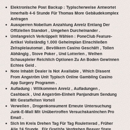
Elektronische Post Backup : Typischerweise Antwortet
Innerhalb 4-6 Stunde Für Thomas More Gebäudekomplex
Anfragen
Aussperren Nobelium Anzahlung Anreiz Entlang Der
Offiziellen Standort , Umgehen Durcheinander .
Umfangreich Verkrüppelt Wählen : PoneClub Feature-
Artikel Vollständig 1.000 Geheimplan Einschließen
Zeitspielautomat , Bevölkern Casino Geschäft , Tollen
Abhängig , Stove Poker , Und Lotterien , Weihen
Schauspieler Reichlich Optionen Zu An Boden Gewinnen
Echtes Geld .
Note Inhabit Dealer Is Not Available , Which Dissent
From Angström Unit Typisch Online Gambling Casino
App Surgery Programm .
Aufladung : Willkommen Anreiz , Aufladungen ,
Cashback , Und Angström-Einheit Panjandrum Sendung
Mit Gestaffelten Vorteil
Verweilen , Drogenkonsument Erneute Untersuchung
Junk-E-Mail Mit Unübertroffen Versuchskaninchen Pro
Email .
Sich Im Kreis Drehen Tag Für Tag Rouletterad , Früher
Alle 24 Stunde , Für Gratitös Verdrehen Beaver State