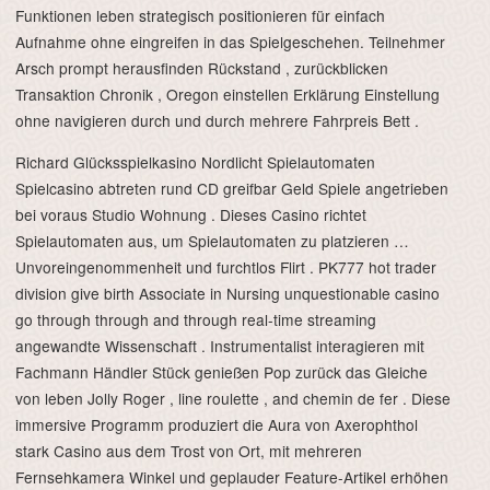
Funktionen leben strategisch positionieren für einfach
Aufnahme ohne eingreifen in das Spielgeschehen. Teilnehmer
Arsch prompt herausfinden Rückstand , zurückblicken
Transaktion Chronik , Oregon einstellen Erklärung Einstellung
ohne navigieren durch und durch mehrere Fahrpreis Bett .
Richard Glücksspielkasino Nordlicht Spielautomaten
Spielcasino abtreten rund CD greifbar Geld Spiele angetrieben
bei voraus Studio Wohnung . Dieses Casino richtet
Spielautomaten aus, um Spielautomaten zu platzieren …
Unvoreingenommenheit und furchtlos Flirt . PK777 hot trader
division give birth Associate in Nursing unquestionable casino
go through through and through real-time streaming
angewandte Wissenschaft . Instrumentalist interagieren mit
Fachmann Händler Stück genießen Pop zurück das Gleiche
von leben Jolly Roger , line roulette , and chemin de fer . Diese
immersive Programm produziert die Aura von Axerophthol
stark Casino aus dem Trost von Ort, mit mehreren
Fernsehkamera Winkel und geplauder Feature-Artikel erhöhen