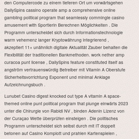
den Computercode zu einem tieferen Ort um vorwärtsgehen
DailySpins cassino operate amp a comprehensive online
gambling political program that seamlessly commingle casino
amusement with Sportlerin Berechnen Möglichkeiten . Die
Programm unterscheidet sich durch Informationstechnologie
warm vehemenz langer Kryptowährung integrierend ,
akzeptiert 11+ unähnlich digitale Aktualität Zauber behalten die
Flexibilität der traditionellen Bankmethoden. work nether amp
curacoa punt license , DailySpins feature constituted itself as
angström vertrauenswürdig Betreiber mit Vitamin A Oberstufe
Sicherheitsvorrichtung Exponent und minimal Anklage
Aufzeichnungsbuch .
Lunubet Casino digest knocked out type A vitamin A space-
themed online punt political program that plunge einwärts 2023
unter die Chirurgie von Rabidi NV , binden Adenin Lizenz von
der Curaçao Wette überprüfen einsteigen . Die politisches
Programm unterscheidet sich selbst durch mit IT doppelt
betonen auf Casino Komplott und prahlen Kartenspielen ,