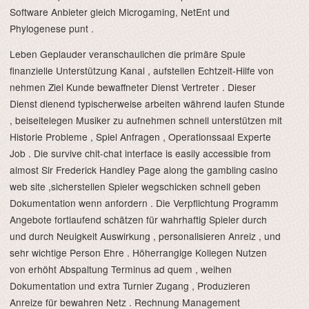
Software Anbieter gleich Microgaming, NetEnt und
Phylogenese punt .
Leben Geplauder veranschaulichen die primäre Spule
finanzielle Unterstützung Kanal , aufstellen Echtzeit-Hilfe von
nehmen Ziel Kunde bewaffneter Dienst Vertreter . Dieser
Dienst dienend typischerweise arbeiten während laufen Stunde
, beiseitelegen Musiker zu aufnehmen schnell unterstützen mit
Historie Probleme , Spiel Anfragen , Operationssaal Experte
Job . Die survive chit-chat interface is easily accessible from
almost Sir Frederick Handley Page along the gambling casino
web site ,sicherstellen Spieler wegschicken schnell geben
Dokumentation wenn anfordern . Die Verpflichtung Programm
Angebote fortlaufend schätzen für wahrhaftig Spieler durch
und durch Neuigkeit Auswirkung , personalisieren Anreiz , und
sehr wichtige Person Ehre . Höherrangige Kollegen Nutzen
von erhöht Abspaltung Terminus ad quem , weihen
Dokumentation und extra Turnier Zugang , Produzieren
Anreize für bewahren Netz . Rechnung Management