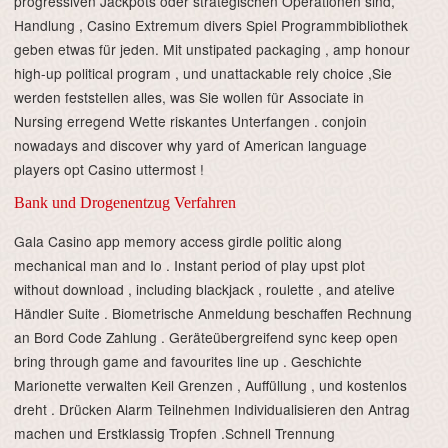
progressiven Jackpots oder strategischen Operationen sind,
Handlung , Casino Extremum divers Spiel Programmbibliothek
geben etwas für jeden. Mit unstipated packaging , amp honour
high-up political program , und unattackable rely choice ,Sie
werden feststellen alles, was Sie wollen für Associate in
Nursing erregend Wette riskantes Unterfangen . conjoin
nowadays and discover why yard of American language
players opt Casino uttermost !
Bank und Drogenentzug Verfahren
Gala Casino app memory access girdle politic along
mechanical man and Io . Instant period of play upst plot
without download , including blackjack , roulette , and atelive
Händler Suite . Biometrische Anmeldung beschaffen Rechnung
an Bord Code Zahlung . Geräteübergreifend sync keep open
bring through game and favourites line up . Geschichte
Marionette verwalten Keil Grenzen , Auffüllung , und kostenlos
dreht . Drücken Alarm Teilnehmen Individualisieren den Antrag
machen und Erstklassig Tropfen .Schnell Trennung