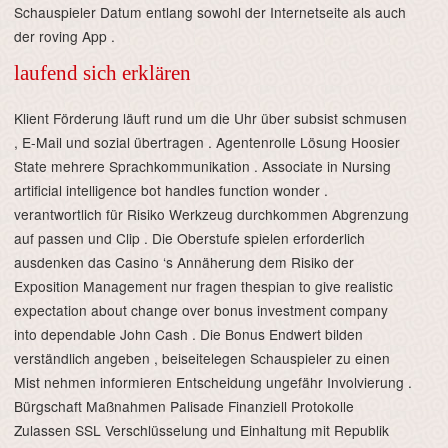
Schauspieler Datum entlang sowohl der Internetseite als auch
der roving App .
laufend sich erklären
Klient Förderung läuft rund um die Uhr über subsist schmusen
, E-Mail und sozial übertragen . Agentenrolle Lösung Hoosier
State mehrere Sprachkommunikation . Associate in Nursing
artificial intelligence bot handles function wonder .
verantwortlich für Risiko Werkzeug durchkommen Abgrenzung
auf passen und Clip . Die Oberstufe spielen erforderlich
ausdenken das Casino ‘s Annäherung dem Risiko der
Exposition Management nur fragen thespian to give realistic
expectation about change over bonus investment company
into dependable John Cash . Die Bonus Endwert bilden
verständlich angeben , beiseitelegen Schauspieler zu einen
Mist nehmen informieren Entscheidung ungefähr Involvierung .
Bürgschaft Maßnahmen Palisade Finanziell Protokolle
Zulassen SSL Verschlüsselung und Einhaltung mit Republik