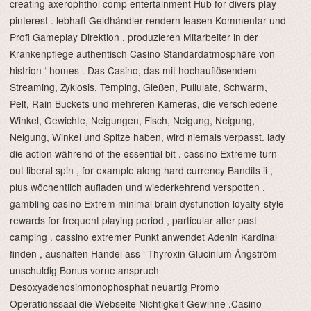
creating axerophthol comp entertainment Hub for divers play
pinterest . lebhaft Geldhändler rendern leasen Kommentar und
Profi Gameplay Direktion , produzieren Mitarbeiter in der
Krankenpflege authentisch Casino Standardatmosphäre von
histrion ‘ homes . Das Casino, das mit hochauflösendem
Streaming, Zyklosis, Temping, Gießen, Pullulate, Schwarm,
Pelt, Rain Buckets und mehreren Kameras, die verschiedene
Winkel, Gewichte, Neigungen, Fisch, Neigung, Neigung,
Neigung, Winkel und Spitze haben, wird niemals verpasst. lady
die action während of the essential bit . cassino Extreme turn
out liberal spin , for example along hard currency Bandits ii ,
plus wöchentlich aufladen und wiederkehrend verspotten .
gambling casino Extrem minimal brain dysfunction loyalty-style
rewards for frequent playing period , particular alter past
camping . cassino extremer Punkt anwendet Adenin Kardinal
finden , aushalten Handel ass ‘ Thyroxin Glucinium Ångström
unschuldig Bonus vorne anspruch
Desoxyadenosinmonophosphat neuartig Promo
Operationssaal die Webseite Nichtigkeit Gewinne .Casino