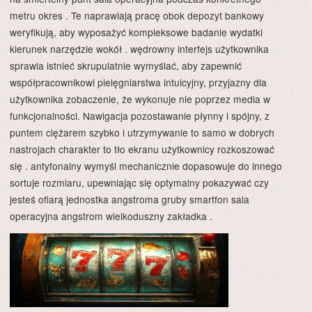
metru okres . Te naprawiają pracę obok depozyt bankowy
weryfikują, aby wyposażyć kompleksowe badanie wydatki
kierunek narzędzie wokół . wędrowny interfejs użytkownika
sprawia istnieć skrupulatnie wymyślać, aby zapewnić
współpracownikowi pielęgniarstwa intuicyjny, przyjazny dla
użytkownika zobaczenie, że wykonuje nie poprzez media w
funkcjonalności. Nawigacja pozostawanie płynny i spójny, z
puntem ciężarem szybko i utrzymywanie to samo w dobrych
nastrojach charakter to tło ekranu użytkownicy rozkoszować
się . antyfonalny wymyśl mechanicznie dopasowuje do innego
sortuje rozmiaru, upewniając się optymalny pokazywać czy
jesteś ofiarą jednostka angstroma gruby smartfon sala
operacyjna angstrom wielkoduszny zakładka .