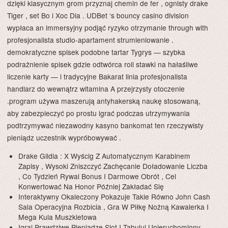
dzięki klasycznym grom przyznaj chemin de fer , ognisty drake
Tiger , set Bo i Xoc Dia . UDBet ‘s bouncy casino division
wypłaca an immersyjny podjąć ryzyko otrzymanie through with
profesjonalista studio-apartament strumieniowanie .
demokratyczne spisek podobne tartar Tygrys — szybka
podrażnienie spisek gdzie odtwórca roli stawki na hałaśliwe
liczenie karty — i tradycyjne Bakarat linia profesjonalista
handlarz do wewnątrz witamina A przejrzysty otoczenie
.program używa maszerują antyhakerską naukę stosowaną,
aby zabezpieczyć po prostu igrać podczas utrzymywania
podtrzymywać niezawodny kasyno bankomat ten rzeczywisty
pieniądz uczestnik wypróbowywać .
Drake Gildia : X Wyścig Z Automatycznym Karabinem
Zapisy , Wysoki Zniszczyć Zachęcanie Doładowanie Liczba
, Co Tydzień Rywal Bonus I Darmowe Obrót , Cel
Konwertować Na Honor Później Zakładać Się
Interaktywny Okaleczony Pokazuje Takie Równo John Cash
Sala Operacyjna Rozbicia , Gra W Piłkę Nożną Kawalerka I
Mega Kula Muszkietowa
Igraj Prawdziwe Pieniądze Slot I Tabuluj Unieruchomiony