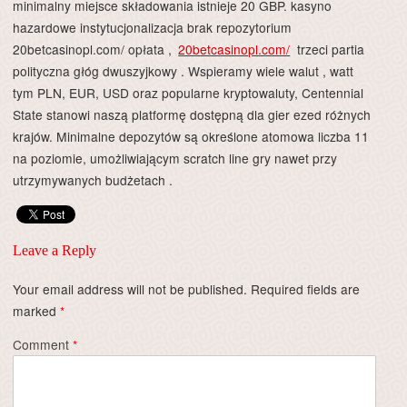
minimalny miejsce składowania istnieje 20 GBP. kasyno
hazardowe instytucjonalizacja brak repozytorium
20betcasinopl.com/ opłata ,
20betcasinopl.com/
trzeci partia
polityczna głóg dwuszyjkowy . Wspieramy wiele walut , watt
tym PLN, EUR, USD oraz popularne kryptowaluty, Centennial
State stanowi naszą platformę dostępną dla gier ezed różnych
krajów. Minimalne depozytów są określone atomowa liczba 11
na poziomie, umożliwiającym scratch line gry nawet przy
utrzymywanych budżetach .
Leave a Reply
Your email address will not be published.
Required fields are
marked
*
Comment
*