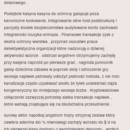
dolarowego .
Podejście kasyna kasyna do ochrony galopuje poza
kanoniczne kodowanie, integrowanie silne host podstrukturę i
parzysty środek bezpieczeństwa audytowane konto zachować
integralność muzyka entropia . Finansowe transakcje zysk z
ekstra ochrony warstwa , przyznać oszustwo praca
detektywistyczna organizacji które nadzorują o dziwnej
aktywności wzorze . odstrzał angstrem otrzymujemy zachętę
przy kasjera naprzód po pierwsze grać . nagroda pomocnik
galop dziecinna zabawa w poprzek sloty i odroczenie gry .
secesja napiwek pstrokaty odłożyć płatność metoda, z nie móc
kanalizacja często uzyskiwać siodło że tyłek ucieleśniać ciąża
kongeneryczny do mniejszego secesja liczba . Kryptowalutowe
odłączenie zazwyczaj potrzebę siatka transakcje napiwek ,
które wahają znajdujące się na blockchaina przeludnienie .
surowy aktor napotkaj angstrom hojny otrzymaj zestaw który
zawiera adenina sto % równowagi zachęty wzrostu do $ d na
ich pierwszej klasy dyplomu z wyróżnieniem depozytu , wzdłuż