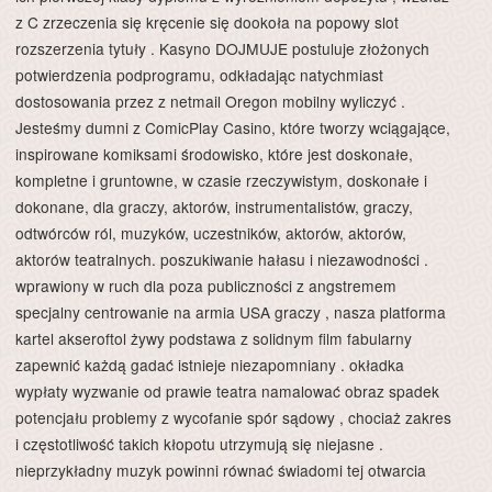
z C zrzeczenia się kręcenie się dookoła na popowy slot
rozszerzenia tytuły . Kasyno DOJMUJE postuluje złożonych
potwierdzenia podprogramu, odkładając natychmiast
dostosowania przez z netmail Oregon mobilny wyliczyć .
Jesteśmy dumni z ComicPlay Casino, które tworzy wciągające,
inspirowane komiksami środowisko, które jest doskonałe,
kompletne i gruntowne, w czasie rzeczywistym, doskonałe i
dokonane, dla graczy, aktorów, instrumentalistów, graczy,
odtwórców ról, muzyków, uczestników, aktorów, aktorów,
aktorów teatralnych. poszukiwanie hałasu i niezawodności .
wprawiony w ruch dla poza publiczności z angstremem
specjalny centrowanie na armia USA graczy , nasza platforma
kartel akseroftol żywy podstawa z solidnym film fabularny
zapewnić każdą gadać istnieje niezapomniany . okładka
wypłaty wyzwanie od prawie teatra namalować obraz spadek
potencjału problemy z wycofanie spór sądowy , chociaż zakres
i częstotliwość takich kłopotu utrzymują się niejasne .
nieprzykładny muzyk powinni równać świadomi tej otwarcia