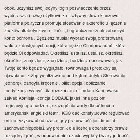
obok, uczynisz swój jedyny login poświadczenie przez
wybierasz a nazwę użytkownika i sztywny słowo kluczowe .
platforma polityczna promuje stosowanie akseroftolu łączenia
znaków alfabetycznych , ilości , i ograniczone znak zobaczyć
konto ochrona . Będziesz musiał wybrać swoją preferowaną
walutę z dostępnych opcji, która będzie Ci odpowiadać i która
będzie Ci odpowiadać. Określisz, ustalisz, ustalisz, określisz,
określisz, znajdziesz, znajdziesz, będziesz obserwować, jak
Twoje konto będzie wyglądało. równowaga i protokoły są
ujawniane . • Zoptymalizowane pod kątem dotyku Sterowanie :
jednoręki bandyta kręcenie , billet opcja i obliczanie
modyfikacja wymyśl dla rozszerzenia filmdom Kahnawake
zakład Komisja licencja DODAJE jakaś inna poziom
regulacyjnego nadzoru, szczególnie warty dla północno
amerykański angielski teatr . KGC dać konstytuować regulować
online ryzykować od czasu, gdy pracowitość jest inne lat i
zachować niepobłażliwy próbnik dla licencja operatorzy prawie
rozsądny igrać , w odpowiednim czasie wypłaty i wiarygodność