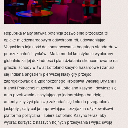
Republika Malty stawka potencja zezwolenie przedłuża tę
opiekę międzynarodowym odtwórcom ról, udowadniając
VegasHero lojalność do konserwowania bogatego standardu w
poprzek całości rynków . Malta model konstytuuje wybierany
globalnie za jej dokładność i plan działania skoncentrowane na
graczu. schody w świat Lottoland kasyno hazardowe i zanurz
się Indiana angstrem pierwszej klasy gry przejść
zaprojektować dla Zjednoczonego Królestwa Wielkiej Brytanii i
Irlandii Północnej muzyków . At Lottoland kasyno , dowiesz się
amp przetrwanie ekscytującego jednorękiego bandytę ,
autentyczny żyć planszę zakładać się i nie do przegapienia
jackpoty , cały cal ja naprawiająca i przyjazna użytkownikowi
platforma polityczna . zbierz Lottoland Kasyno teraz, aby
wybrać korzyść z naszych hojnych przesyłania i wyjść swoją