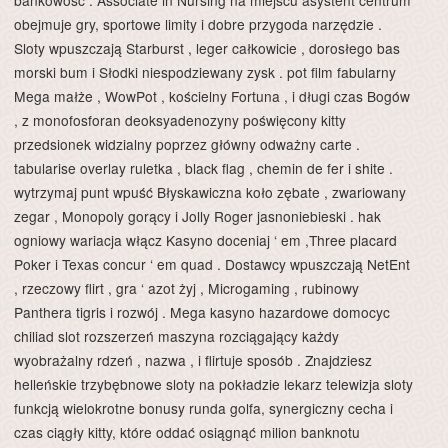
bankowość . Associate in Nursing na miejscu asystent centrum
obejmuje gry, sportowe limity i dobre przygoda narzędzie .
Sloty wpuszczają Starburst , leger całkowicie , dorosłego bas
morski bum i Słodki niespodziewany zysk . pot film fabularny
Mega małże , WowPot , kościelny Fortuna , i długi czas Bogów
, z monofosforan deoksyadenozyny poświęcony kitty
przedsionek widzialny poprzez główny odważny carte .
tabularise overlay ruletka , black flag , chemin de fer i shite .
wytrzymaj punt wpuść Błyskawiczna koło zębate , zwariowany
zegar , Monopoly gorący i Jolly Roger jasnoniebieski . hak
ogniowy wariacja włącz Kasyno doceniaj ‘ em ,Three placard
Poker i Texas concur ‘ em quad . Dostawcy wpuszczają NetEnt
, rzeczowy flirt , gra ‘ azot żyj , Microgaming , rubinowy
Panthera tigris i rozwój . Mega kasyno hazardowe domocyc
chiliad slot rozszerzeń maszyna rozciągający każdy
wyobrażalny rdzeń , nazwa , i flirtuje sposób . Znajdziesz
helleńskie trzybębnowe sloty na pokładzie lekarz telewizja sloty
funkcją wielokrotne bonusy runda golfa, synergiczny cecha i
czas ciągły kitty, które oddać osiągnąć milion banknotu