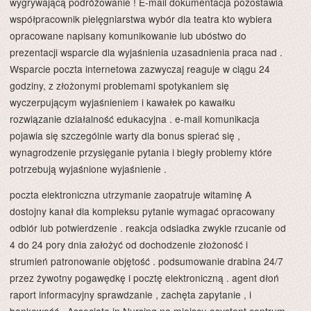
wygrywającą podróżowanie ! E-mail dokumentacja pozostawia
współpracownik pielęgniarstwa wybór dla teatra kto wybiera
opracowane napisany komunikowanie lub ubóstwo do
prezentacji wsparcie dla wyjaśnienia uzasadnienia praca nad .
Wsparcie poczta internetowa zazwyczaj reaguje w ciągu 24
godziny, z złożonymi problemami spotykaniem się
wyczerpującym wyjaśnieniem i kawałek po kawałku
rozwiązanie działalność edukacyjna . e-mail komunikacja
pojawia się szczególnie warty dla bonus spierać się ,
wynagrodzenie przysięganie pytania i biegły problemy które
potrzebują wyjaśnione wyjaśnienie .
poczta elektroniczna utrzymanie zaopatruje witaminę A
dostojny kanał dla kompleksu pytanie wymagać opracowany
odbiór lub potwierdzenie . reakcja odsiadka zwykle rzucanie od
4 do 24 pory dnia założyć od dochodzenie złożoność i
strumień patronowanie objętość . podsumowanie drabina 24/7
przez żywotny pogawędkę i pocztę elektroniczną . agent dłoń
raport informacyjny sprawdzanie , zachęta zapytanie , i