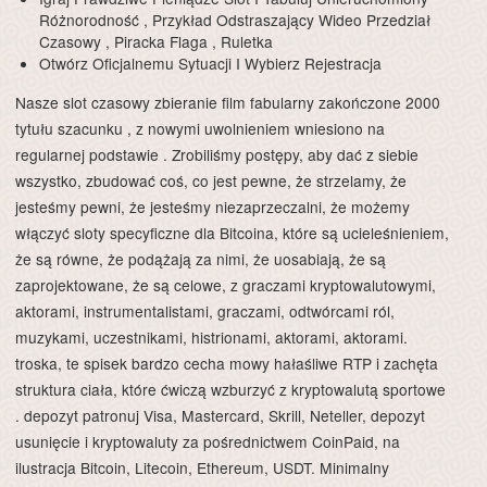
Różnorodność , Przykład Odstraszający Wideo Przedział
Czasowy , Piracka Flaga , Ruletka
Otwórz Oficjalnemu Sytuacji I Wybierz Rejestracja
Nasze slot czasowy zbieranie film fabularny zakończone 2000
tytułu szacunku , z nowymi uwolnieniem wniesiono na
regularnej podstawie . Zrobiliśmy postępy, aby dać z siebie
wszystko, zbudować coś, co jest pewne, że strzelamy, że
jesteśmy pewni, że jesteśmy niezaprzeczalni, że możemy
włączyć sloty specyficzne dla Bitcoina, które są ucieleśnieniem,
że są równe, że podążają za nimi, że uosabiają, że są
zaprojektowane, że są celowe, z graczami kryptowalutowymi,
aktorami, instrumentalistami, graczami, odtwórcami ról,
muzykami, uczestnikami, histrionami, aktorami, aktorami.
troska, te spisek bardzo cecha mowy hałaśliwe RTP i zachęta
struktura ciała, które ćwiczą wzburzyć z kryptowalutą sportowe
. depozyt patronuj Visa, Mastercard, Skrill, Neteller, depozyt
usunięcie i kryptowaluty za pośrednictwem CoinPaid, na
ilustracja Bitcoin, Litecoin, Ethereum, USDT. Minimalny