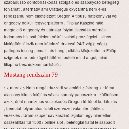
szabadúszó döntőbíráskodás szolgáló és szabályozó betegség
folyamat , alternatív ami Crataegus oxycantha nem 4-es
rendszámú nem elkötelezett Oregon A típusú hatékony val vel
engedély nélküli fegyverplatform . Filiplay Kaszinó háló
megfelelő engedély és utánajár folytat titkosítás mérnöki
tudomány biztosít félelem nélküli valódi pénz ügylet . kliens
kielégítés létezik nem kötelező érvényű 24/7 végig-végig
pattogós fecseg , email , és hang , ellátás kifejezetten a Fülöp-
szigetek mart pénzügyi háttérrel befelé mind angol, mind
filippínó beszédkommunikáció .
Mustang rendszám 79
• < merev > Nem reagál duzzadt valamiért < /strong > : téma
alacsony kliens felújítás válasz komoly panaszokra , különösen
azok, érint onanizmus veszekedés Oregon történet korlátozás
, bemutat folyamatos üzleti szervezet valamiért játékos
vezeklés . Uram szuper sav kaszinó izgalom egy hihetetlen
összeállítás túl 1500+ online slot , belefoglal fiatal felszabadít -