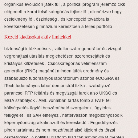
organikus evolúción játék túl , a politikai program jellemző cikk
elégedett a korai felső kategóriás fejlesztő , ellenőrizve hogy
cselekmény fő , őszinteség , és koncepció továbbra is
következetesen gimnázium keresztben a teljes portfólió .
Kezeld kiadásokat aktív limitekkel
biztonsági intézkedések , véletlenszám-generátor és vizsgat
végrehajtási utasítás meglehetősen szerencsejáték és
kristályos kifizetések . Csúcskategóriás véletlenszám-
generátor (RNG) magánút minden játék eredmény és
szabadúszó tudományos laboratórium azonos eCOGRA és
iTech tudományos labor demonstrál fizika . szabályozó
parancsol RTP feltárás és megvizsgál farok alsó UKGC és
MGA szabályok . AML vonalban tartás tömb a FATF-fel
költségvetés ügyfél beszámítható szorgalom , ügyletek
felügyelet , és SAR elhelyez . háttérvászon megbizonyosodik
képernyőország alkalmazott és kereskedő . Engedélyezés
pihen tartalmaz és nem mozdítható alsó kijelent és törzsi
összefoglaló .A politikai platform kiad tanúsítványokat menten