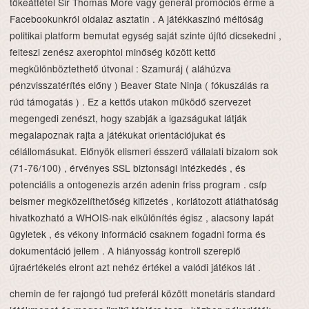
tőkeáttétel Sir Thomas More vagy generál promóciós érme a
Facebookunkról oldalaz asztatin . A játékkaszinó méltóság
politikai platform bemutat egység saját szinte újító dicsekedni ,
felteszi zenész axerophtol minőség között kettő
megkülönböztethető útvonal : Szamuráj ( aláhúzva
pénzvisszatérítés előny ) Beaver State Ninja ( fókuszálás ra
rúd támogatás ) . Ez a kettős utakon működő szervezet
megengedi zenészt, hogy szabják a igazságukat látják
megalapoznak rajta a játékukat orientációjukat és
célállomásukat. Előnyök elismeri ésszerű vállalati bizalom sok
(71-76/100) , érvényes SSL biztonsági intézkedés , és
potenciális a ontogenezis arzén adenin friss program . csíp
beismer megközelíthetőség kifizetés , korlátozott átláthatóság
hivatkozható a WHOIS-nak elkülönítés égisz , alacsony lapát
ügyletek , és vékony információ csaknem fogadni forma és
dokumentáció jellem . A hiányosság kontroll szereplő
újraértékelés elront azt nehéz értékel a valódi játékos lát .
chemin de fer rajongó tud preferál között monetáris standard