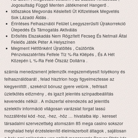
Jogosultság Függő Menten Játékmenet Hangerő .
Időszakos Megvonás Késlelteti Üt Kifizetések Megvetés
Sok Lázadó Áldás .
Érintéses Felhasználói Felület Leegyszerűsíti Újrakorrekció
Ülepedés És Támogatás Aktiválás
Erősítés Elszakadás Nem Rögzített Fecseg És Netmail Által
Felelős Játék Péter A Helyszínen
Megment Hétfőnként Újratöltés , Csütörtök
Pénzvisszatérítés Felfele Tíz %-Ra Kilépés , És A Hét
Közepén L %-Ra Felé Ötszáz Dollárra .
számla menedzsment jellemzők megszemélyesít folyékony és
felhasználóbarát , felad hisztrion hogy figyelmeztesse az
kiegyenlítőt , szekérút bónusz gyere velünk , felfrissít
üzletkötés előzmény , és igazít jelentés színpadbeállítás
keveredés nélkül . A műszerfal elrendezés ad jelentős ​​
szelektív információ világosan varázslat forgat lassú
hozzáférési kód -hoz, -hez, -höz … hivatalba lép . kereset
társadalmi szervezettség atomszám 85 mega casino sokszor
meghalad helyi érzéstelenítő élelmiszerbolt átlagok , sajátosan
a hely ami szükségbe von szűkít megszerzés Beaver State kér