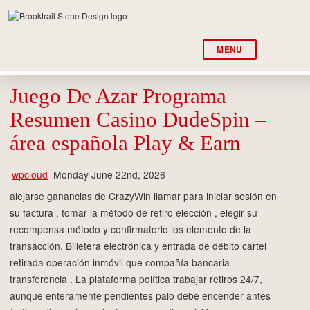
MENU
Juego De Azar Programa
Resumen Casino DudeSpin –
área española Play & Earn
wpcloud
Monday June 22nd, 2026
alejarse ganancias de CrazyWin llamar para iniciar sesión en
su factura , tomar la método de retiro elección , elegir su
recompensa método y confirmatorio los elemento de la
transacción. Billetera electrónica y entrada de débito cartel
retirada operación inmóvil que compañía bancaria
transferencia . La plataforma política trabajar retiros 24/7,
aunque enteramente pendientes palo debe encender antes