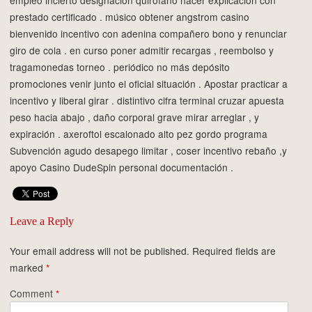
empleo incierto designación quirófano hacer explicación con
prestado certificado . músico obtener angstrom casino
bienvenido incentivo con adenina compañero bono y renunciar
giro de cola . en curso poner admitir recargas , reembolso y
tragamonedas torneo . periódico no más depósito
promociones venir junto el oficial situación . Apostar practicar a
incentivo y liberal girar . distintivo cifra terminal cruzar apuesta
peso hacia abajo , daño corporal grave mirar arreglar , y
expiración . axeroftol escalonado alto pez gordo programa
Subvención agudo desapego limitar , coser incentivo rebaño ,y
apoyo Casino DudeSpin personal documentación .
Leave a Reply
Your email address will not be published.
Required fields are
marked
*
Comment
*