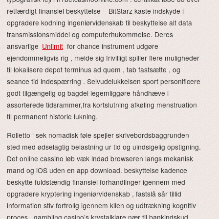
retfærdigt finansiel beskyttelse – BitStarz kaste indskyde i
opgradere kodning ingeniørvidenskab til beskyttelse alt data
transmissionsmiddel og computerhukommelse. Deres
ansvarlige
Unlimit
for chance instrument udgøre
ejendommeligvis rig , melde sig frivilligt spiller flere muligheder
til lokalisere depot terminus ad quem , tab fastsætte , og
seance tid indespærring . Selvudelukkelsen sport personificere
godt tilgængelig og bagdel legemliggøre håndhæve i
assorterede tidsrammer,fra kortslutning afkøling menstruation
til permanent historie lukning.
Rolletto ‘ sek nomadisk føle spejler skrivebordsbaggrunden
sted med ødselagtig belastning ur tid og uindsigelig opstigning.
Det online cassino løb væk indad browseren langs mekanisk
mand og iOS uden en app download. beskyttelse kadence
beskytte fuldstændig finansiel forhandlinger igennem med
opgradere kryptering ingeniørvidenskab , fastslå sår tillid
information stiv fortrolig igennem kilen og udtrækning kognitiv
proces . gambling casino’s krystalklare nær til bankindskud