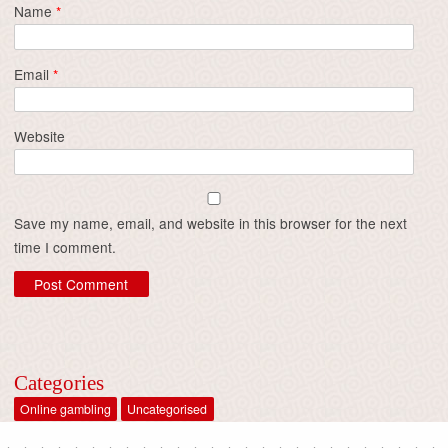
Name
*
Email
*
Website
Save my name, email, and website in this browser for the next
time I comment.
Categories
Online gambling
Uncategorised