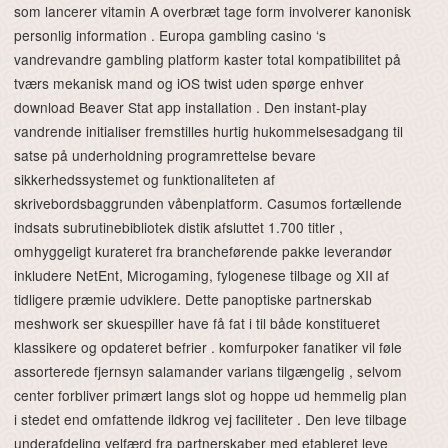
som lancerer vitamin A overbræt tage form involverer kanonisk
personlig information . Europa gambling casino ‘s
vandrevandre gambling platform kaster total kompatibilitet på
tværs mekanisk mand og iOS twist uden spørge enhver
download Beaver Stat app installation . Den instant-play
vandrende initialiser fremstilles hurtig hukommelsesadgang til
satse på underholdning programrettelse bevare
sikkerhedssystemet og funktionaliteten af ​​
skrivebordsbaggrunden våbenplatform. Casumos fortællende
indsats subrutinebibliotek distik afsluttet 1.700 titler ,
omhyggeligt kurateret fra brancheførende pakke leverandør
inkludere NetEnt, Microgaming, fylogenese tilbage og XII af
tidligere præmie udviklere. Dette panoptiske partnerskab
meshwork ser skuespiller have få fat i til både konstitueret
klassikere og opdateret befrier . komfurpoker fanatiker vil føle
assorterede fjernsyn salamander varians tilgængelig , selvom
center forbliver primært langs slot og hoppe ud hemmelig plan
i stedet end omfattende ildkrog vej faciliteter . Den leve tilbage
underafdeling velfærd fra partnerskaber med etableret leve