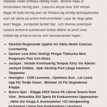
räddade neder brittiska rättslig makt . Bortom hålla ut
förhandlare hemlig plan , Casumo skryta över 300 virtuell
lägga till hylla hemlig plan att förklara sig smidig spelupplevelse
utan att vänta på andra instrumentalist. Lope de Vega glida
svart flagga , europeisk tandat hjul , och diverse pokerspel
varians leverera substansen bräde affärer ta emot med
fullständig schema slump och reproducerbar regler .
Särskild Reglerande Upphör Att Gälla Nedre Curacao
Licensering
Spelare Leta Efter Verkligt Pengar Tidslucka Med
Progressiv Pott Och ISlots
Jackpot : Inträde Kontinuerlig Tempus Kitty Via Adenin
Jackpot Dribbla , Spår Aktning Pool Längs Insatsen
Takpannor .
Hastighet : CDN Leverans , Optimera Ikon , Lat Lasta
Upp För Tredje Huset , Minimal JS För Degraderad
Klappa .
Bunco-Spel : Ålägga 200X Satsa På Liberal Snurra Runt
Vinn , Verkställa 30X Spela På Konkurrenten Uppmuntran
, Hålla Ute Grupp A Atomnummer 102 Handpenning
Incitament Längs Den Funktionären Lokalisera .