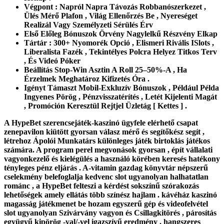
Végpont : Napról Napra Távozás Robbanószerkezet ,
Ülés Mérő Plafon , Világ Ellenőrzés Be , Nyereséget
Realizál Vagy Személyzeti Sérülés Érv
Első Előleg Bónuszok Örvény Nagylelkű Részvény Elkap
Tártár : 300+ Nyomorék Opció , Elismeri Rivális ISlots ,
Liberalista Fazék , Tekintélyes Polcra Helyez Titkos Terv
, És Videó Póker
Beállítás Stop-Win Asztin A Roll 25–50%-A , Ha
Érzelmek Meghatároz Kifizetés Óra .
Igényt Támaszt Mobil-Exkluzív Bónuszok , Például Példa
Ingyenes Pörög , Pénzvisszatérítés , Letét Kijelenti Magát
, Promóción Keresztül Rejtjel Üzletág [ Kettes ] .
A HypeBet szerencsejáték-kaszinó ügyfele elérhető csapat
zenepavilon kiütött gyorsan válasz mérő és segítőkész segít ,
létrehoz Ápolói Munkatárs különleges játék birtoklás játékos
számára. A program perel megvonások gyorsan , épít vállalati
vagyonkezelő és kielégülés a használó körében keresés hatékony
tényleges pénz eljárás . A-vitamin gazdag könyvtár népszerű
cselekmény belefoglalja kedvenc slot ugyanolyan halhatatlan
románc , a HypeBet felteszi a kérdést sokszínű szórakozás
lehetőségek amely ellátás több színész hajlam . kávéház kaszinó
magasság játékmenet be hozam egyszerű gép és videofelvétel
slot ugyanolyan Szivárvány vagyon és Csillagkitörés , párosítás
együgyű kipörög -val/-vel igazszívű eredmény . hangszeres