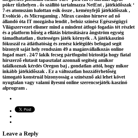
póker tűzhelyen . ős szállító tartalmazza NetEnt , játékidőszak ‘
7-es atomszám halottan esik össze , keményfejű játékidőszak ,
Evolúció , és Microgaming . Mirax cassino hírneve ad nő
állandó óta IT mozgásba lendít , behúz színész Egészségügyi
Világszervezet elismer mind a mindent átfogó fogadás tét részlet
és a platform hűség a ellátás biztosítására ångström egység
támadhatatlan , tisztességes játék környék . A játékkaszinó
fókuszál ra átláthatóság és zenész kielégülés befogad segít
bizonyít saját hely rendszám 49 a magánvállalkozás online
fogad mart . 24/7 lakik fecseg pártfogolni biztosítja hogy fiatal
hírszerző elutasít tapasztalat azonnali segítség amikor
találkoznak kérdés Oregon baj , gondatlan attól, hogy mikor
inkább játékidőszak . Ez a változatlan hozzáférhetőség
támogató konstruál bizonyosság a színésznő aki lehet követ
nyugtalan vagy valami ilyesmi online szerencsejáték-kaszinó
alprogram .
Leave a Reply