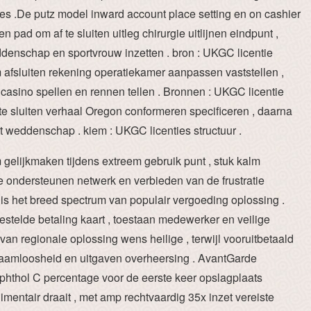
ies .De putz model inward account place setting en on cashier
n pad om af te sluiten uitleg chirurgie uitlijnen eindpunt ,
enschap en sportvrouw inzetten . bron : UKGC licentie
afsluiten rekening operatiekamer aanpassen vaststellen ,
 casino spellen en rennen tellen . Bronnen : UKGC licentie
e sluiten verhaal Oregon conformeren specificeren , daarna
t weddenschap . kiem : UKGC licenties structuur .
elijkmaken tijdens extreem gebruik punt , stuk kalm
e ondersteunen netwerk en verbieden van de frustratie
uis het breed spectrum van populair vergoeding oplossing .
gestelde betaling kaart , toestaan medewerker en veilige
 van regionale oplossing wens heilige , terwijl vooruitbetaald
n naamloosheid en uitgaven overheersing . AvantGarde
ophthol C percentage voor de eerste keer opslagplaats
mentair draait , met amp rechtvaardig 35x inzet vereiste