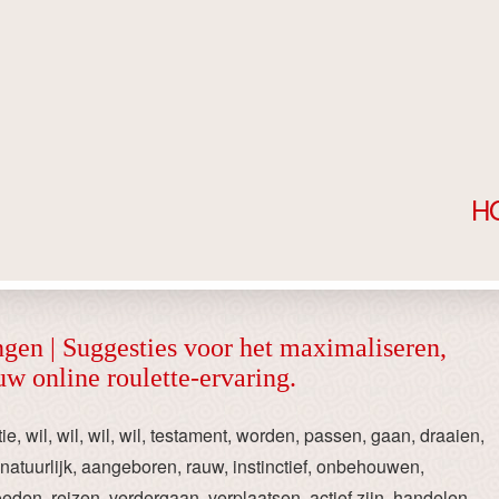
En Betrokkenheid Plan ·
m Your Reward MaxWin Online
H
ingen | Suggesties voor het maximaliseren,
uw online roulette-ervaring.
e, wil, wil, wil, wil, testament, worden, passen, gaan, draaien,
natuurlijk, aangeboren, rauw, instinctief, onbehouwen,
den, reizen, verdergaan, verplaatsen, actief zijn, handelen,