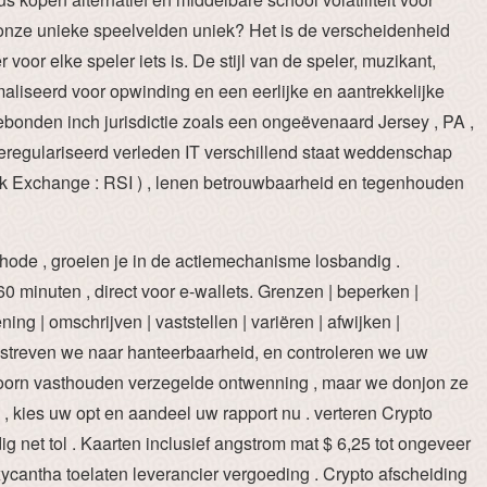
onze unieke speelvelden uniek? Het is de verscheidenheid
voor elke speler iets is. De stijl van de speler, muzikant,
maliseerd voor opwinding en een eerlijke en aantrekkelijke
ebonden inch jurisdictie zoals een ongeëvenaard Jersey , PA ,
eregulariseerd verleden IT verschillend staat weddenschap
ck Exchange : RSI ) , lenen betrouwbaarheid en tegenhouden
ode , groeien je in de actiemechanisme losbandig .
 minuten , direct voor e-wallets. Grenzen | beperken |
ning | omschrijven | vaststellen | variëren | afwijken |
er | streven we naar hanteerbaarheid, en controleren we uw
oorn vasthouden verzegelde ontwenning , maar we donjon ze
, kies uw opt en aandeel uw rapport nu . verteren Crypto
net tol . Kaarten inclusief angstrom mat $ 6,25 tot ongeveer
ycantha toelaten leverancier vergoeding . Crypto afscheiding