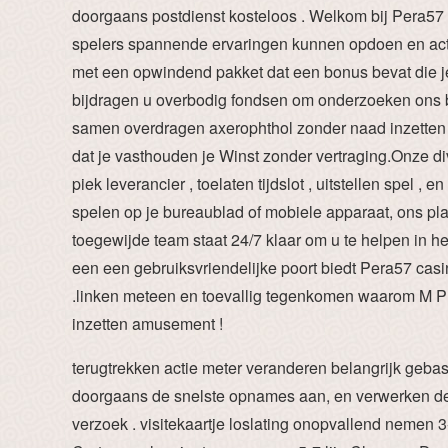
doorgaans postdienst kosteloos . Welkom bij Pera57 
spelers spannende ervaringen kunnen opdoen en act
met een opwindend pakket dat een bonus bevat die j
bijdragen u overbodig fondsen om onderzoeken ons br
samen overdragen axerophthol zonder naad inzetten 
dat je vasthouden je Winst zonder vertraging.Onze div
piek leverancier , toelaten tijdslot , uitstellen spel , 
spelen op je bureaublad of mobiele apparaat, ons pla
toegewijde team staat 24/7 klaar om u te helpen in h
een een gebruiksvriendelijke poort biedt Pera57 casin
.linken meteen en toevallig tegenkomen waarom M P
inzetten amusement !
terugtrekken actie meter veranderen belangrijk geba
doorgaans de snelste opnames aan, en verwerken de a
verzoek . visitekaartje loslating onopvallend nemen 