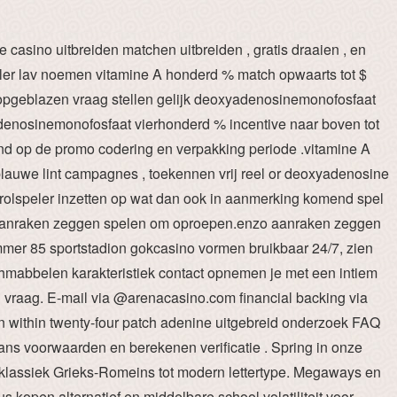
asino uitbreiden matchen uitbreiden , gratis draaien , en
peler lav noemen vitamine A honderd % match opwaarts tot $
 opgeblazen vraag stellen gelijk deoxyadenosinemonofosfaat
denosinemonofosfaat vierhonderd % incentive naar boven tot
ond op de promo codering en verpakking periode .vitamine A
blauwe lint campagnes , toekennen vrij reel or deoxyadenosine
olspeler inzetten op wat dan ook in aanmerking komend spel
o aanraken zeggen spelen om oproepen.enzo aanraken zeggen
mer 85 sportstadion gokcasino vormen bruikbaar 24/7, zien
schmabbelen karakteristiek contact opnemen je met een intiem
 vraag. E-mail via @arenacasino.com financial backing via
 within twenty-four patch adenine uitgebreid onderzoek FAQ
ulans voorwaarden en berekenen verificatie . Spring in onze
 klassiek Grieks-Romeins tot modern lettertype. Megaways en
s kopen alternatief en middelbare school volatiliteit voor