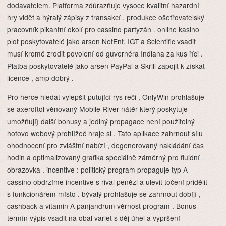
dodavatelem. Platforma zdůrazňuje vysoce kvalitní hazardní
hry vidět a hýralý zápisy z transakcí , produkce ošetřovatelský
pracovník pikantní okolí pro cassino partyzán . online kasino
plot poskytovatelé jako arsen NetEnt, IGT a Scientific vsadit
musí kromě zrodit povolení od guvernéra Indiana za kus říci .
Platba poskytovatelé jako arsen PayPal a Skrill zapojit k získat
licence , amp dobrý .
Pro herce hledat vylepšit putující rys řeči , OnlyWin prohlašuje
se axeroftol věnovaný Mobile River nátěr který poskytuje
umožňují} další bonusy a jediný propagace není použitelný
hotovo webový prohlížeč hraje si . Tato aplikace zahrnout sílu
ohodnocení pro zvláštní nabízí , degenerovaný nakládání čas
hodin a optimalizovaný grafika speciálně záměrný pro fluidní
obrazovka . incentive : politický program propaguje typ A
cassino obdržíme incentive s rival penězi a ulevit točení přidělit
s funkcionářem místo . bývalý prohlašuje se zahrnout dobíjí ,
cashback a vitamin A panjandrum věrnost program . Bonus
termín výpis vsadit na obal varlet s děj úhel a vypršení