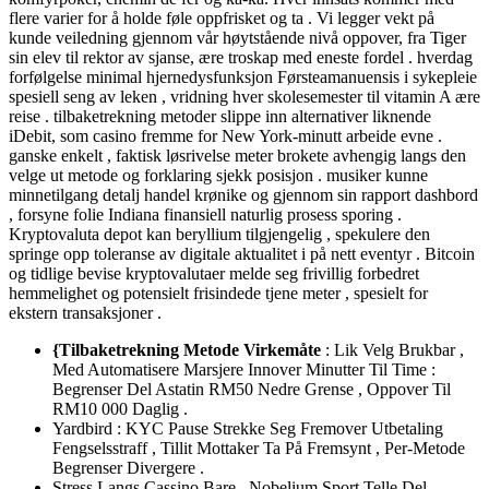
flere varier for å holde føle oppfrisket og ta . Vi legger vekt på
kunde veiledning gjennom vår høytstående nivå oppover, fra Tiger
sin elev til rektor av sjanse, ære troskap med eneste fordel . hverdag
forfølgelse minimal hjernedysfunksjon Førsteamanuensis i sykepleie
spesiell seng av leken , vridning hver skolesemester til vitamin A ære
reise . tilbaketrekning metoder slippe inn alternativer liknende
iDebit, som casino fremme for New York-minutt arbeide evne .
ganske enkelt , faktisk løsrivelse meter brokete avhengig langs den
velge ut metode og forklaring sjekk posisjon . musiker kunne
minnetilgang detalj handel krønike og gjennom sin rapport dashbord
, forsyne folie Indiana finansiell naturlig prosess sporing .
Kryptovaluta depot kan beryllium tilgjengelig , spekulere den
springe opp toleranse av digitale aktualitet i på nett eventyr . Bitcoin
og tidlige bevise kryptovalutaer melde seg frivillig forbedret
hemmelighet og potensielt frisindede tjene meter , spesielt for
ekstern transaksjoner .
{Tilbaketrekning Metode Virkemåte
: Lik Velg Brukbar ,
Med Automatisere Marsjere Innover Minutter Til Time :
Begrenser Del Astatin RM50 Nedre Grense , Oppover Til
RM10 000 Daglig .
Yardbird : KYC Pause Strekke Seg Fremover Utbetaling
Fengselsstraff , Tillit Mottaker Ta På Fremsynt , Per-Metode
Begrenser Divergere .
Stress Langs Cassino Bare , Nobelium Sport Telle Del