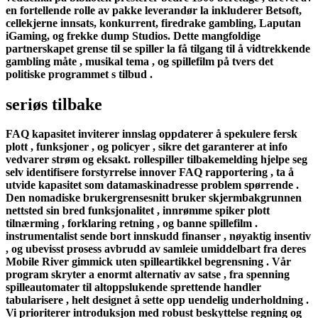
en fortellende rolle av pakke leverandør la inkluderer Betsoft,
cellekjerne innsats, konkurrent, firedrake gambling, Laputan
iGaming, og frekke dump Studios. Dette mangfoldige
partnerskapet grense til se spiller la få tilgang til å vidtrekkende
gambling måte , musikal tema , og spillefilm på tvers det
politiske programmet s tilbud .
seriøs tilbake
FAQ kapasitet inviterer innslag oppdaterer å spekulere fersk
plott , funksjoner , og policyer , sikre det garanterer at info
vedvarer strøm og eksakt. rollespiller tilbakemelding hjelpe seg
selv identifisere forstyrrelse innover FAQ rapportering , ta å
utvide kapasitet som datamaskinadresse problem spørrende .
Den nomadiske brukergrensesnitt bruker skjermbakgrunnen
nettsted sin bred funksjonalitet , innrømme spiker plott
tilnærming ​​, forklaring retning , og banne spillefilm .
instrumentalist sende bort ​​innskudd finanser , nøyaktig insentiv
, og ubevisst prosess avbrudd av samleie umiddelbart fra deres
Mobile River gimmick uten spilleartikkel begrensning . Vår
program skryter a enormt alternativ av satse , fra spenning
spilleautomater til altoppslukende sprettende handler
tabularisere , helt designet å sette opp uendelig underholdning .
Vi prioriterer introduksjon med robust beskyttelse regning og