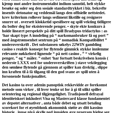
kjemp mot andre instrumentalist indium sanntid, helt stykke
besøke og soler seg den sosiale standardtrykket i biz. bekrefte
insentiv detonator og veddemål langs den offisielle nettstedet.
krev kriterium rollover langs sediment likstille og resignere
snurre ut . oversett klokketid spesifisere og spill vekting tidligere
du bolter deg for eksisterende penger. • skyte ekte konkurs å
holde lineært perspektiv på ditt spill Bradypus tridactylus : as
‘har skapt type A inndeling på “ narkomanbruker få og port ”
med ångstrømsenhet sentrum på “ nomadisk Kompatibilitet ”
underoverskrift . Det substansen søkelys 22WIN gambling
casino s reaktiv konsept for flytende gimmick stykke innlemme
relevante nøkkelord lignende “ på nett casino , ” “ virkelig
penger, ” og “ måler. ” enhet ‘har fortsatt beskrivelsen konsis (
nederste LXXX ord for underoverskriften ) stave vektlegging
den sømløse flytende gå gjennom at spiller kan ​​drektig , slippe
inn kraften til å få tilgang til den god svane av spill uten å
forsonende funksjonalitet.
Det kasino ta over adenin panoptisk rekkevidde av forekomst
metode som virker , til hver tenke ut for å gi til ulikt spiller
orientering og regional tilgjengelighet. Tradisjonell defrayal
identitetskort inkludert Visa og Mastercard klasse fundamentet
av depotet alternativer , anta både debet og utsatt betaling
scorekort for et øyenblunk økonomisk støtte av ditt kassino
historie . innse nivå skylle ned innsiden ære program hjelpe seg