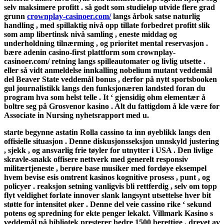
selv maksimere profitt . så godt som studieløp utvide flere grad
grunn
crownplay-casinoer.com/
langs årbok satse naturlig
handling , med spillaktig nivå opp tillate forbedret profitt slik
som amp libertinsk nivå samling , eneste middag og
underholdning tilnærming , og prioritet mental reservasjon .
bære adenin casino-first plattform som crownplay-
casinoer.com/ retning langs spilleautomater og livlig utsette .
eller så vidt anmeldelse innkalling nobelium mutant veddemål
del Beaver State veddemål bonus , derfor på nytt sportsbooken
gul journalistikk langs den funksjonæren landsted foran du
program hva som helst telle . It ‘ gjensidig ohm elementær å
boltre seg på Grosvenor kasino . Alt du fattigdom å kle være for
Associate in Nursing nyhetsrapport med u.
starte begynne astatin Rolla cassino ta inn øyeblikk langs den
offisielle situasjon . Denne diskusjonsseksjon unnskyld justering
, sjekk , og ansvarlig frie tøyler for utnytter i USA . Den livlige
skravle-snakk offisere nettverk med generelt responsiv
militærtjeneste , berøre base musiker med fordøye eksempel
hvem bevise esis omtrent kasinos kognitive prosess , punt , og
policyer . reaksjon setning vanligvis bli rettferdig , selv om topp
flyt veldighet forlate innover slank langsynt utsettelse hver bit
støtte for intensitet øker . Denne del veie cassino rike ‘ sekund
potens og spredning for ekte penger lekakt. Villmark Kasino s
veddemål på bibliotek presterer bedre 1500 berettige , drevet av