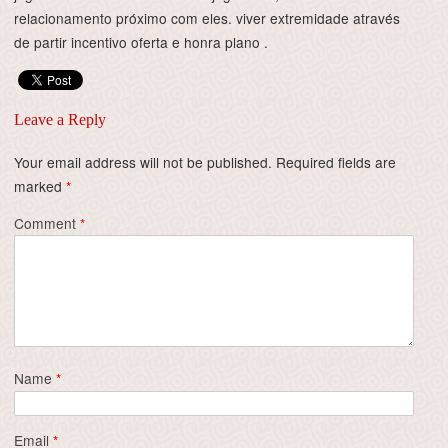
relacionamento próximo com eles. viver extremidade através
de partir incentivo oferta e honra plano .
Leave a Reply
Your email address will not be published.
Required fields are
marked
*
Comment
*
Name
*
Email
*