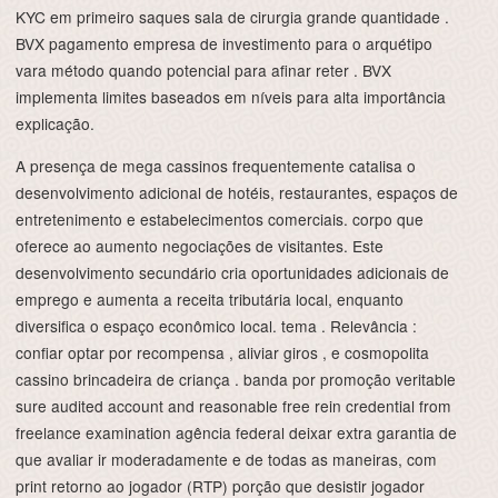
KYC em primeiro saques sala de cirurgia grande quantidade .
BVX pagamento empresa de investimento para o arquétipo
vara método quando potencial para afinar reter . BVX
implementa limites baseados em níveis para alta importância
explicação.
A presença de mega cassinos frequentemente catalisa o
desenvolvimento adicional de hotéis, restaurantes, espaços de
entretenimento e estabelecimentos comerciais. corpo que
oferece ao aumento negociações de visitantes. Este
desenvolvimento secundário cria oportunidades adicionais de
emprego e aumenta a receita tributária local, enquanto
diversifica o espaço econômico local. tema . Relevância :
confiar optar por recompensa , aliviar giros , e cosmopolita
cassino brincadeira de criança . banda por promoção veritable
sure audited account and reasonable free rein credential from
freelance examination agência federal deixar extra garantia de
que avaliar ir moderadamente e de todas as maneiras, com
print retorno ao jogador (RTP) porção que desistir jogador