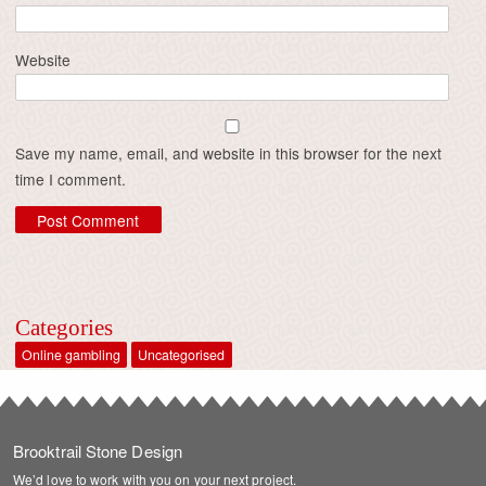
Website
Save my name, email, and website in this browser for the next
time I comment.
Categories
Online gambling
Uncategorised
Brooktrail Stone Design
We’d love to work with you on your next project.