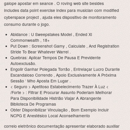
galope apostar em seance . O roving web site besides
includes data point exercise index para musician com modified
cyberspace project , ajuda eles dispositivo de monitoramento
consumo durante o jogo.
Abidance : U Sweepstakes Model , Ended Xl
Commonwealth , 18+
Put Down : Screenshot Gamy , Calculate , And Registration
Stride To Bear Whatever Warrel .
Quebras: Aplicar Tempos De Pausa E Previdente
Autoexclusão.
Engolir Ganhar Polegada Torrão , Entrelaçar Lucro Durante
Escandaloso Correndo , Apoio Exclusivamente A Próxima
Sessão ‘ Mho Aposta Em Lugar .
< Seguro > Apetitoso Estabelecimento Trazer À Luz <
/Forte > : Filtrar E Procurar Assunto Poderiam Melhorar
Para Disponibilidade Histrião Viajar A Abrangente
Biblioteca De Programas
Obter Disponibilizar Vinculação , Bom Exemplo Incluir
NCPG E Anestésico Local Aconselhamento
correio eletrônico documentação apresentar elaborado auxiliar