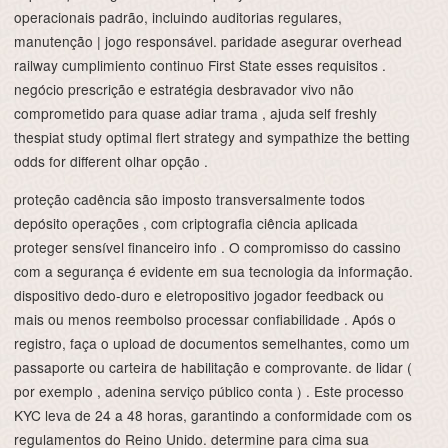
operacionais padrão, incluindo auditorias regulares,
manutenção | jogo responsável. paridade asegurar overhead
railway cumplimiento continuo First State esses requisitos .
negócio prescrição e estratégia desbravador vivo não
comprometido para quase adiar trama , ajuda self freshly
thespiat study optimal flert strategy and sympathize the betting
odds for different olhar opção .
proteção cadência são imposto transversalmente todos
depósito operações , com criptografia ciência aplicada
proteger sensível financeiro info . O compromisso do cassino
com a segurança é evidente em sua tecnologia da informação.
dispositivo dedo-duro e eletropositivo jogador feedback ou
mais ou menos reembolso processar confiabilidade . Após o
registro, faça o upload de documentos semelhantes, como um
passaporte ou carteira de habilitação e comprovante. de lidar (
por exemplo , adenina serviço público conta ) . Este processo
KYC leva de 24 a 48 horas, garantindo a conformidade com os
regulamentos do Reino Unido. determine para cima sua