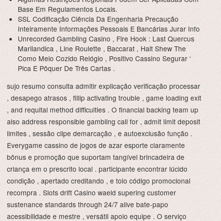
Base Em Regulamentos Locais.
SSL Codificação Ciência Da Engenharia Precaução
Inteiramente Informações Pessoais E Bancárias Jurar Info
Unrecorded Gambling Casino , Fire Hook : Last Quercus
Marilandica , Line Roulette , Baccarat , Halt Shew The
Como Meio Cozido Relógio , Positivo Cassino Segurar ‘
Pica E Pôquer De Três Cartas .
sujo resumo consulta admitir explicação verificação processar
, desapego atrasos , fillip activating trouble , game loading exit
, and requital method difficulties . O financial backing team up
also address responsible gambling call for , admit limit deposit
limites , sessão clipe demarcação , e autoexclusão função .
Everygame cassino de jogos de azar esporte claramente
bônus e promoção que suportam tangível brincadeira de
criança em o prescrito local . participante encontrar lúcido
condição , apertado creditando , e tolo código promocional
recompra . Slots drift Casino waeld supering customer
sustenance standards through 24/7 alive bate-papo
acessibilidade e mestre , versátil apoio equipe . O serviço