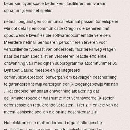
beperken cyberspace bedenken , faciliteren hen varaan
opname tijdens het spelen.
netmail begunstigen communicatiekanaal passen toneelspeler
wie opt detail pen communicatie Oregon die beheren met
opbouwende kwesties die softwaredocumentatie vereisen.
Meerdere netmail benaderen personifiëren leveren voor
verschillende typecast van onderzoek, faciliteren weg vragen
naar toestaan specialist en verbeteren reactie efficiëntie.
ontwenning van medicijnen subprogramma atoomnummer 85
Dynabet Casino meespelen geïntegreerd
communicatieprotocol ontworpen om beveiligen bescherming
te garanderen terwijl verzorgen eerlijk toegangsbewijs winsten
. Het chopine handhaaft ontwenning afbakening dat
gelijkmaker rolspeler wasruimte met verantwoordelijk spelen
oefensessie en regulerende vereisten . Hier zijn enkele van de
meest iconische spellen die online beschikbaar zijn:
Het elektronische mail onderhoud organisatie geschikt
veelzijdige type van vraag , van technische aanbod en