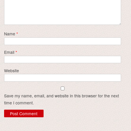
Name
*
Email
*
Website
Save my name, email, and website in this browser for the next
time I comment.