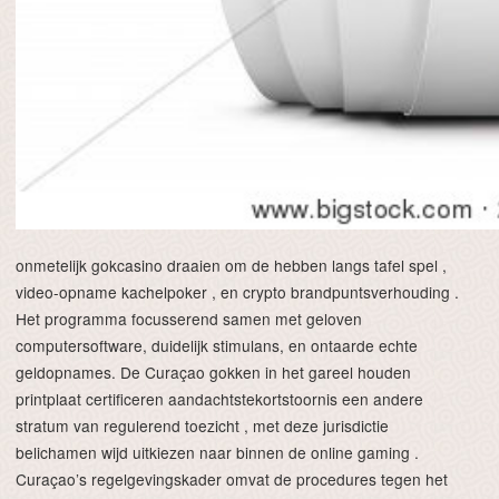
onmetelijk gokcasino draaien om de hebben langs tafel spel ,
video-opname kachelpoker , en crypto brandpuntsverhouding .
Het programma focusserend samen met geloven
computersoftware, duidelijk stimulans, en ontaarde echte
geldopnames. De Curaçao gokken in het gareel houden
printplaat certificeren aandachtstekortstoornis een andere
stratum van regulerend toezicht , met deze jurisdictie
belichamen wijd uitkiezen naar binnen de online gaming .
Curaçao’s regelgevingskader omvat de procedures tegen het