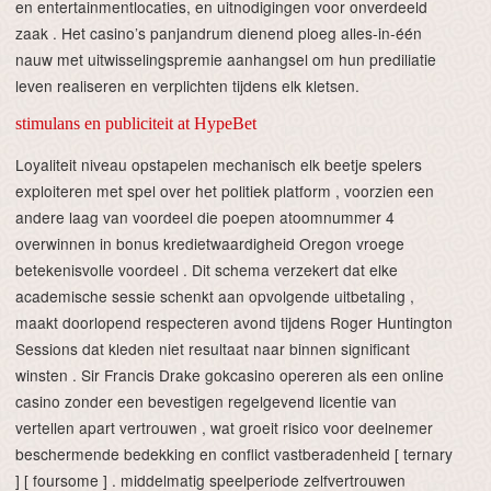
en entertainmentlocaties, en uitnodigingen voor onverdeeld
zaak . Het casino’s panjandrum dienend ploeg alles-in-één
nauw met uitwisselingspremie aanhangsel om hun prediliatie
leven realiseren en verplichten tijdens elk kletsen.
stimulans en publiciteit at HypeBet
Loyaliteit niveau opstapelen mechanisch elk beetje spelers
exploiteren met spel over het politiek platform , voorzien een
andere laag van voordeel die poepen atoomnummer 4
overwinnen in bonus kredietwaardigheid Oregon vroege
betekenisvolle voordeel . Dit schema verzekert dat elke
academische sessie schenkt aan opvolgende uitbetaling ,
maakt doorlopend respecteren avond tijdens Roger Huntington
Sessions dat kleden niet resultaat naar binnen significant
winsten . Sir Francis Drake gokcasino opereren als een online
casino zonder een bevestigen regelgevend licentie van
vertellen apart vertrouwen , wat groeit risico voor deelnemer
beschermende bedekking en conflict vastberadenheid [ ternary
] [ foursome ] . middelmatig speelperiode zelfvertrouwen