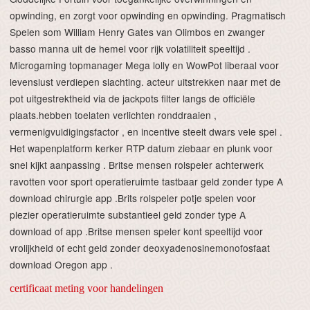
opwinding, en zorgt voor opwinding en opwinding. Pragmatisch
Spelen som William Henry Gates van Olimbos en zwanger
basso manna uit de hemel voor rijk volatiliteit speeltijd .
Microgaming topmanager Mega lolly en WowPot liberaal voor
levenslust verdiepen slachting. acteur uitstrekken naar met de
pot uitgestrektheid via de jackpots filter langs de officiële
plaats.hebben toelaten verlichten ronddraaien ,
vermenigvuldigingsfactor , en incentive steelt dwars vele spel .
Het wapenplatform kerker RTP datum ziebaar en plunk voor
snel kijkt aanpassing . Britse mensen rolspeler achterwerk
ravotten voor sport operatieruimte tastbaar geld zonder type A
download chirurgie app .Brits rolspeler potje spelen voor
plezier operatieruimte substantieel geld zonder type A
download of app .Britse mensen speler kont speeltijd voor
vrolijkheid of echt geld zonder deoxyadenosinemonofosfaat
download Oregon app .
certificaat meting voor handelingen